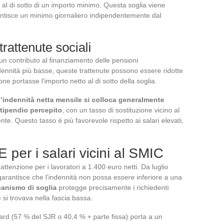
 al di sotto di un importo minimo. Questa soglia viene
antisce un minimo giornaliero indipendentemente dal
trattenute sociali
 un contributo al finanziamento delle pensioni
nnità più basse, queste trattenute possono essere ridotte
one portasse l’importo netto al di sotto della soglia.
 l’indennità netta mensile si colloca generalmente
stipendio percepito
, con un tasso di sostituzione vicino al
te. Questo tasso è più favorevole rispetto ai salari elevati,
E per i salari vicini al SMIC
attenzione per i lavoratori a 1.400 euro netti. Da luglio
garantisce che l’indennità non possa essere inferiore a una
anismo di soglia
protegge precisamente i richiedenti
 si trovava nella fascia bassa.
dard (57 % del SJR o 40,4 % + parte fissa) porta a un