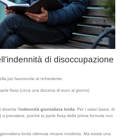
ll’indennità di disoccupazione
lla più favorevole al richiedente:
rte fissa (circa una dozzina di euro al giorno)
i diventa l’
indennità giornaliera lorda
. Per i salari bassi, di
 a prevalere, poiché la parte fissa della prima formula non
tà giornaliera lorda ottenuta rimane modesta. Ma esiste una