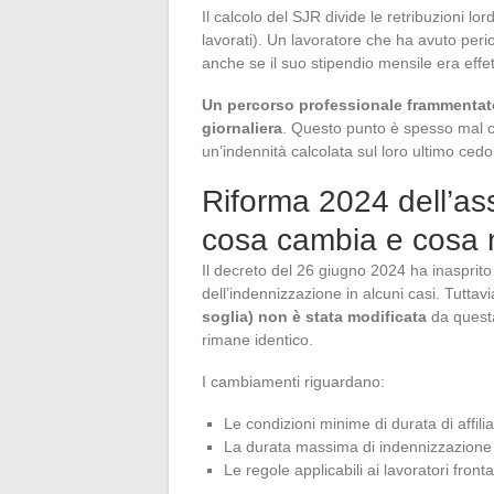
Il calcolo del SJR divide le retribuzioni lor
lavorati). Un lavoratore che ha avuto period
anche se il suo stipendio mensile era effe
Un percorso professionale frammentato
giornaliera
. Questo punto è spesso mal c
un’indennità calcolata sul loro ultimo cedo
Riforma 2024 dell’as
cosa cambia e cosa
Il decreto del 26 giugno 2024 ha inasprito
dell’indennizzazione in alcuni casi. Tuttav
soglia) non è stata modificata
da questa
rimane identico.
I cambiamenti riguardano:
Le condizioni minime di durata di affiliaz
La durata massima di indennizzazione 
Le regole applicabili ai lavoratori fronta