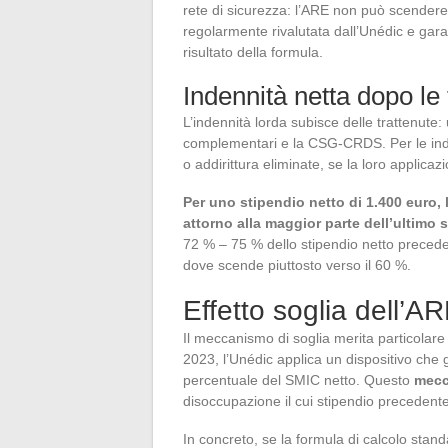
rete di sicurezza: l’ARE non può scendere
regolarmente rivalutata dall’Unédic e gar
risultato della formula.
Indennità netta dopo le 
L’indennità lorda subisce delle trattenute:
complementari e la CSG-CRDS. Per le inde
o addirittura eliminate, se la loro applicazi
Per uno stipendio netto di 1.400 euro,
attorno alla maggior parte dell’ultimo 
72 % – 75 % dello stipendio netto preceden
dove scende piuttosto verso il 60 %.
Effetto soglia dell’AR
Il meccanismo di soglia merita particolare 
2023, l’Unédic applica un dispositivo che 
percentuale del SMIC netto. Questo
mecc
disoccupazione il cui stipendio precedente
In concreto, se la formula di calcolo stan