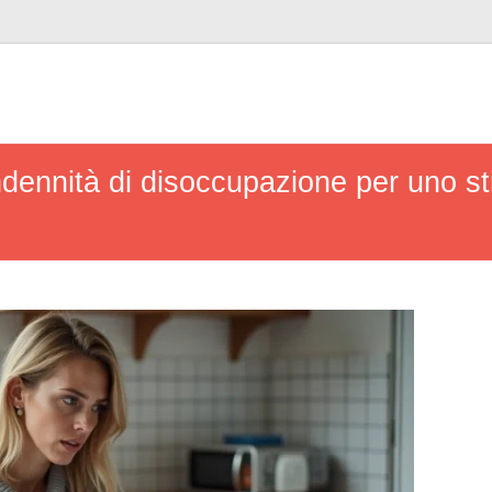
indennità di disoccupazione per uno s