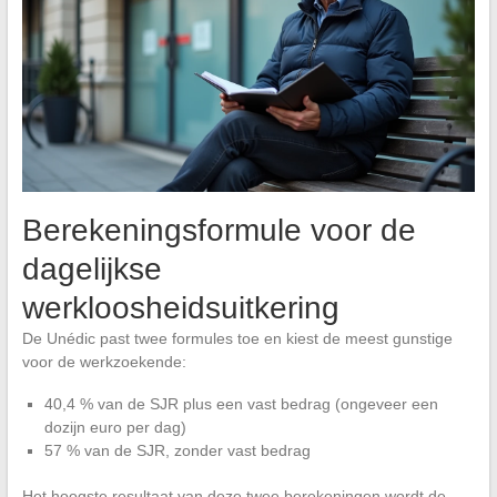
Berekeningsformule voor de
dagelijkse
werkloosheidsuitkering
De Unédic past twee formules toe en kiest de meest gunstige
voor de werkzoekende:
40,4 % van de SJR plus een vast bedrag (ongeveer een
dozijn euro per dag)
57 % van de SJR, zonder vast bedrag
Het hoogste resultaat van deze twee berekeningen wordt de