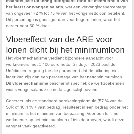
maandelijkse uitkering doorgaans rond de meerderheid van
het laatst ontvangen salaris
, wat een vervangingspercentage
van ongeveer 72 % tot 75 % van het vorige nettoloon betekent.
Dit percentage is gunstiger dan voor hogere lonen, waar het
eerder naar 60 % daalt.
Vloereffect van de ARE voor
lonen dicht bij het minimumloon
Het vloermechanisme verdient bijzondere aandacht voor
werknemers met 1.400 euro netto. Sinds juli 2023 past de
Unédic een regeling toe die garandeert dat de uitkering niet
lager kan zijn dan een percentage van het nettominimumloon.
Dit
vloermechanisme
beschermt specifiek de werkzoekenden
wiens vorige salaris zich in de lage schijf bevond.
Concreet, als de standaard berekeningsformule (57 % van de
SJR of 40,4 % + vast bedrag) resulteert in een bedrag onder het
minimum, is het minimum van toepassing. Voor een fulltime
werknemer op het minimumloon of iets daarboven, wordt deze
vangnet vaak geactiveerd.