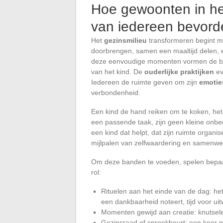
Hoe gewoonten in het
van iedereen bevord
Het
gezinsmilieu
transformeren begint m
doorbrengen, samen een maaltijd delen,
deze eenvoudige momenten vormen de basi
van het kind. De
ouderlijke praktijken
ev
Iedereen de ruimte geven om zijn
emotie
verbondenheid.
Een kind de hand reiken om te koken, het b
een passende taak, zijn geen kleine onbe
een kind dat helpt, dat zijn ruimte organise
mijlpalen van zelfwaardering en samenwerk
Om deze banden te voeden, spelen bepaalde
rol:
Rituelen aan het einde van de dag: he
een dankbaarheid noteert, tijd voor uit
Momenten gewijd aan creatie: knutsel
Gezinsraad of spreekbeurt: een keer p