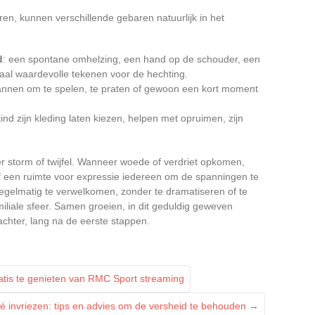
en, kunnen verschillende gebaren natuurlijk in het
d
: een spontane omhelzing, een hand op de schouder, een
emaal waardevolle tekenen voor de hechting.
nnen om te spelen, te praten of gewoon een kort moment
d zijn kleding laten kiezen, helpen met opruimen, zijn
 storm of twijfel. Wanneer woede of verdriet opkomen,
of een ruimte voor expressie iedereen om de spanningen te
regelmatig te verwelkomen, zonder te dramatiseren of te
miliale sfeer. Samen groeien, in dit geduldig geweven
achter, lang na de eerste stappen.
atis te genieten van RMC Sport streaming
é invriezen: tips en advies om de versheid te behouden
→