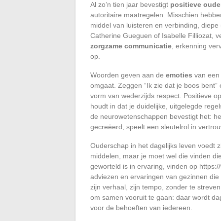
Al zo’n tien jaar bevestigt
positieve oud
autoritaire maatregelen. Misschien hebben
middel van luisteren en verbinding, diep
Catherine Gueguen of Isabelle Filliozat, v
zorgzame communicatie
, erkenning ve
op.
Woorden geven aan de
emoties
van een k
omgaat. Zeggen “Ik zie dat je boos bent” o
vorm van wederzijds respect. Positieve op
houdt in dat je duidelijke, uitgelegde re
de neurowetenschappen bevestigt het: het
gecreëerd, speelt een sleutelrol in vertr
Ouderschap in het dagelijks leven voedt z
middelen, maar je moet wel die vinden di
geworteld is in ervaring, vinden op https
adviezen en ervaringen van gezinnen die s
zijn verhaal, zijn tempo, zonder te streve
om samen vooruit te gaan: daar wordt da
voor de behoeften van iedereen.