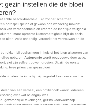
 gezin instellen die de bloei
eren?
et echte beschikbaarheid. Tijd zonder schermen
 een bordspel spelen of gewoon een wandeling maken:
s van verbondenheid en creëren de innerlijke veiligheid
olueren, maar oprechte luistervaardigheid blijft de basis.
s
te uiten, zelfs onhandig, versterkt het vertrouwen en de
etrekken bij beslissingen in huis of het laten uitvoeren van
nullige gebaren.
Autonomie
wordt opgebouwd door actie:
ert, ziet zijn zelfvertrouwen groeien. Dit zijn de eerste
ing, twee pijlers van gezinsbloei.
 rituelen die in de tijd zijn ingesteld een onverwachte
t delen van een verhaal, een notitieboek waarin iedereen
wisseling over wat belangrijk was
en, gezamenlijke tekeningen, gezins kookworkshop
er week of per maand kan iedereen zich uiten, voorstellen