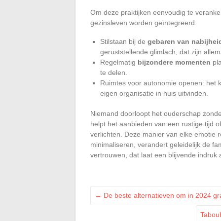
Om deze praktijken eenvoudig te veranker
gezinsleven worden geïntegreerd:
Stilstaan bij de
gebaren van nabijhei
geruststellende glimlach, dat zijn all
Regelmatig
bijzondere momenten
pla
te delen.
Ruimtes voor autonomie openen: het kin
eigen organisatie in huis uitvinden.
Niemand doorloopt het ouderschap zonder
helpt het aanbieden van een rustige tijd 
verlichten. Deze manier van elke emotie 
minimaliseren, verandert geleidelijk de fa
vertrouwen, dat laat een blijvende indruk 
←
De beste alternatieven om in 2024 gr
Taboul