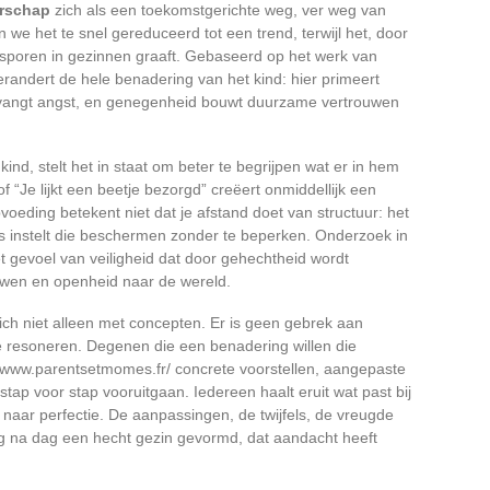
erschap
zich als een toekomstgerichte weg, ver weg van
 we het te snel gereduceerd tot een trend, terwijl het, door
e sporen in gezinnen graaft. Gebaseerd op het werk van
erandert de hele benadering van het kind: hier primeert
rvangt angst, en genegenheid bouwt duurzame vertrouwen
ind, stelt het in staat om beter te begrijpen wat er in hem
f “Je lijkt een beetje bezorgd” creëert onmiddellijk een
voeding betekent niet dat je afstand doet van structuur: het
gels instelt die beschermen zonder te beperken. Onderzoek in
 gevoel van veiligheid dat door gehechtheid wordt
ouwen en openheid naar de wereld.
ich niet alleen met concepten. Er is geen gebrek aan
e resoneren. Degenen die een benadering willen die
://www.parentsetmomes.fr/ concrete voorstellen, aangepaste
tap voor stap vooruitgaan. Iedereen haalt eruit wat past bij
n naar perfectie. De aanpassingen, de twijfels, de vreugde
g na dag een hecht gezin gevormd, dat aandacht heeft