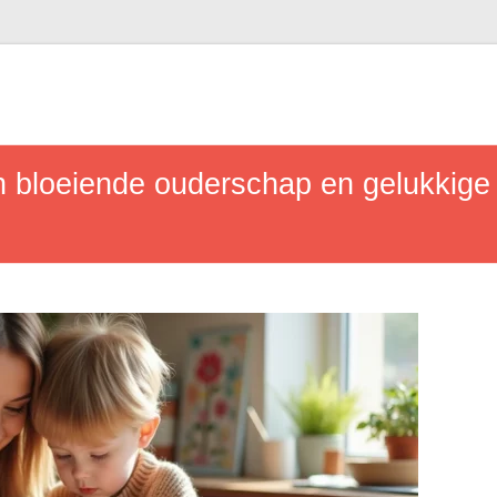
n bloeiende ouderschap en gelukkige 