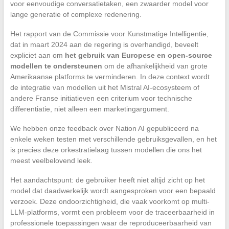
voor eenvoudige conversatietaken, een zwaarder model voor
lange generatie of complexe redenering.
Het rapport van de Commissie voor Kunstmatige Intelligentie,
dat in maart 2024 aan de regering is overhandigd, beveelt
expliciet aan om
het gebruik van Europese en open-source
modellen te ondersteunen
om de afhankelijkheid van grote
Amerikaanse platforms te verminderen. In deze context wordt
de integratie van modellen uit het Mistral AI-ecosysteem of
andere Franse initiatieven een criterium voor technische
differentiatie, niet alleen een marketingargument.
We hebben onze feedback over Nation AI gepubliceerd na
enkele weken testen met verschillende gebruiksgevallen, en het
is precies deze orkestratielaag tussen modellen die ons het
meest veelbelovend leek.
Het aandachtspunt: de gebruiker heeft niet altijd zicht op het
model dat daadwerkelijk wordt aangesproken voor een bepaald
verzoek. Deze ondoorzichtigheid, die vaak voorkomt op multi-
LLM-platforms, vormt een probleem voor de traceerbaarheid in
professionele toepassingen waar de reproduceerbaarheid van