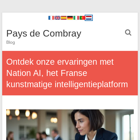
Pays de Combray
Blog
Ontdek onze ervaringen met
Nation AI, het Franse
kunstmatige intelligentieplatform