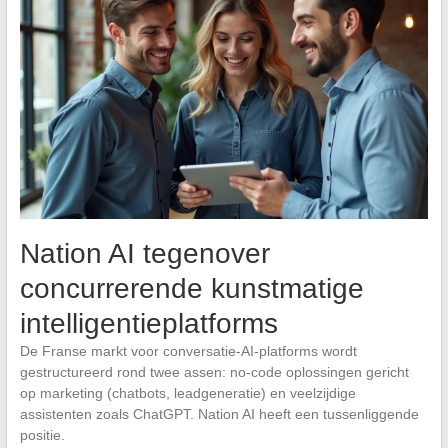
Nation AI tegenover
concurrerende kunstmatige
intelligentieplatforms
De Franse markt voor conversatie-AI-platforms wordt
gestructureerd rond twee assen: no-code oplossingen gericht
op marketing (chatbots, leadgeneratie) en veelzijdige
assistenten zoals ChatGPT. Nation AI heeft een tussenliggende
positie.