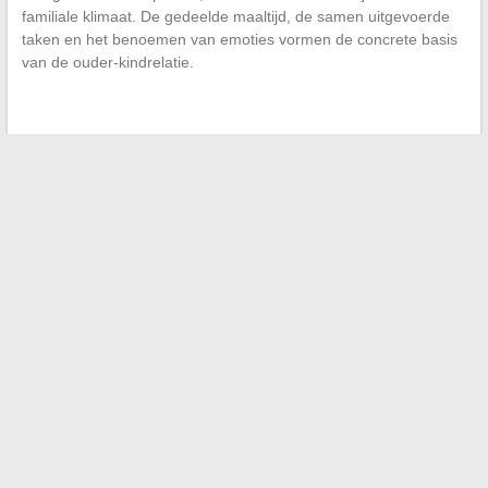
familiale klimaat. De gedeelde maaltijd, de samen uitgevoerde
taken en het benoemen van emoties vormen de concrete basis
van de ouder-kindrelatie.
←
Ontdek onze ervaringen met Nation AI, het Franse
kunstmatige intelligentieplatform