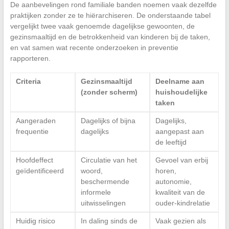
De aanbevelingen rond familiale banden noemen vaak dezelfde
praktijken zonder ze te hiërarchiseren. De onderstaande tabel
vergelijkt twee vaak genoemde dagelijkse gewoonten, de
gezinsmaaltijd en de betrokkenheid van kinderen bij de taken,
en vat samen wat recente onderzoeken in preventie
rapporteren.
Criteria
Gezinsmaaltijd
Deelname aan
(zonder scherm)
huishoudelijke
taken
Aangeraden
Dagelijks of bijna
Dagelijks,
frequentie
dagelijks
aangepast aan
de leeftijd
Hoofdeffect
Circulatie van het
Gevoel van erbij
geïdentificeerd
woord,
horen,
beschermende
autonomie,
informele
kwaliteit van de
uitwisselingen
ouder-kindrelatie
Huidig risico
In daling sinds de
Vaak gezien als