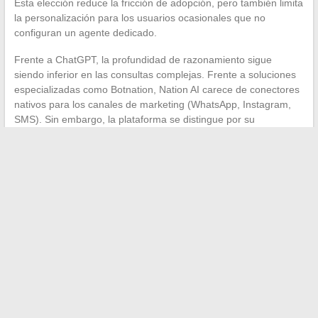
Esta elección reduce la fricción de adopción, pero también limita
la personalización para los usuarios ocasionales que no
configuran un agente dedicado.
Frente a ChatGPT, la profundidad de razonamiento sigue
siendo inferior en las consultas complejas. Frente a soluciones
especializadas como Botnation, Nation AI carece de conectores
nativos para los canales de marketing (WhatsApp, Instagram,
SMS). Sin embargo, la plataforma se distingue por su
polivalencia y su anclaje regulatorio francés, dos criterios que
pesan cada vez más en las decisiones de equipamiento de las
pymes y de las administraciones públicas.
La elección de una plataforma de IA francesa no se resume a
una etiqueta. Implica decisiones técnicas sobre el enrutamiento
de modelos, la conformidad regulatoria y la capacidad real de
integrarse en flujos de trabajo existentes. Nation AI establece
bases sólidas en estos tres puntos, con márgenes de progreso
identificables en la transparencia del motor utilizado y la
robustez de los agentes en contextos complejos.