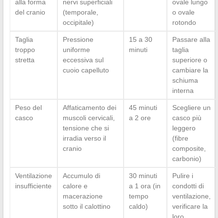
alla forma
nervi superficiali
ovale lungo
del cranio
(temporale,
o ovale
occipitale)
rotondo
Taglia
Pressione
15 a 30
Passare alla
troppo
uniforme
minuti
taglia
stretta
eccessiva sul
superiore o
cuoio capelluto
cambiare la
schiuma
interna
Peso del
Affaticamento dei
45 minuti
Scegliere un
casco
muscoli cervicali,
a 2 ore
casco più
tensione che si
leggero
irradia verso il
(fibre
cranio
composite,
carbonio)
Ventilazione
Accumulo di
30 minuti
Pulire i
insufficiente
calore e
a 1 ora (in
condotti di
macerazione
tempo
ventilazione,
sotto il calottino
caldo)
verificare la
loro