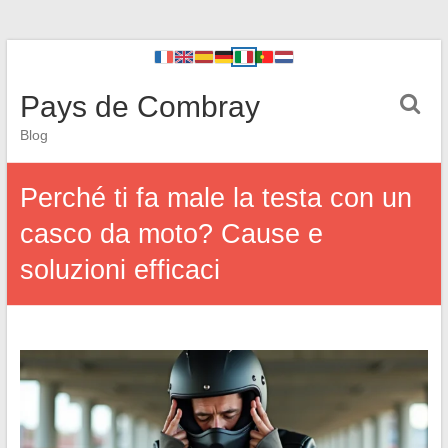
Pays de Combray
Blog
Perché ti fa male la testa con un
casco da moto? Cause e
soluzioni efficaci