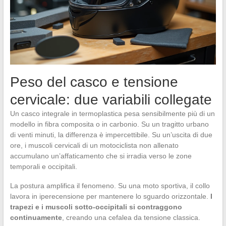
Peso del casco e tensione
cervicale: due variabili collegate
Un casco integrale in termoplastica pesa sensibilmente più di un
modello in fibra composita o in carbonio. Su un tragitto urbano
di venti minuti, la differenza è impercettibile. Su un’uscita di due
ore, i muscoli cervicali di un motociclista non allenato
accumulano un’affaticamento che si irradia verso le zone
temporali e occipitali.
La postura amplifica il fenomeno. Su una moto sportiva, il collo
lavora in iperecensione per mantenere lo sguardo orizzontale.
I
trapezi e i muscoli sotto-occipitali si contraggono
continuamente
, creando una cefalea da tensione classica.