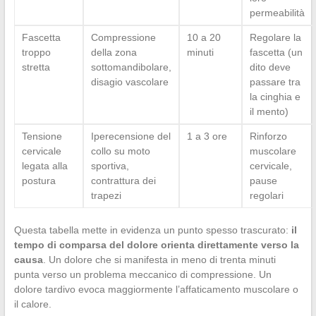
permeabilità
Fascetta
Compressione
10 a 20
Regolare la
troppo
della zona
minuti
fascetta (un
stretta
sottomandibolare,
dito deve
disagio vascolare
passare tra
la cinghia e
il mento)
Tensione
Iperecensione del
1 a 3 ore
Rinforzo
cervicale
collo su moto
muscolare
legata alla
sportiva,
cervicale,
postura
contrattura dei
pause
trapezi
regolari
Questa tabella mette in evidenza un punto spesso trascurato:
il
tempo di comparsa del dolore orienta direttamente verso la
causa
. Un dolore che si manifesta in meno di trenta minuti
punta verso un problema meccanico di compressione. Un
dolore tardivo evoca maggiormente l’affaticamento muscolare o
il calore.