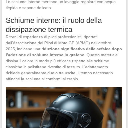
Le schiume interne meritano un lavaggio regolare con acqua
tiepida e sapone delicato.
Schiume interne: il ruolo della
dissipazione termica
Ritorni di esperienza di piloti professionisti, riportati
dall’Associazione dei Piloti di Moto GP (APMG) nell’ottobre
2025, indicano una
riduzione significativa delle cefalee dopo
l’adozione di schiume interne in grafene
. Questo materiale
dissipa il calore in modo più efficace rispetto alle schiume
classiche in polistirene rivestito di tessuto. L’adattamento
richiede generalmente due o tre uscite, il tempo necessario
affinché la schiuma si conformi al cranio.