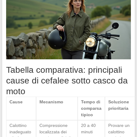
Tabella comparativa: principali
cause di cefalee sotto casco da
moto
Cause
Mecanismo
Tempo di
Soluzione
comparsa
prioritaria
tipico
Calottino
Compressione
20 a 40
Provare un
inadeguato
localizzata dei
minuti
calottino