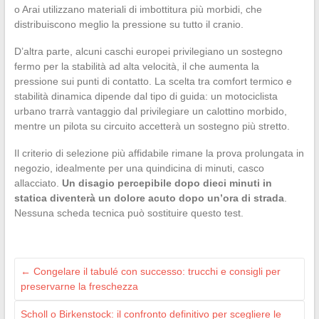
o Arai utilizzano materiali di imbottitura più morbidi, che
distribuiscono meglio la pressione su tutto il cranio.
D’altra parte, alcuni caschi europei privilegiano un sostegno
fermo per la stabilità ad alta velocità, il che aumenta la
pressione sui punti di contatto. La scelta tra comfort termico e
stabilità dinamica dipende dal tipo di guida: un motociclista
urbano trarrà vantaggio dal privilegiare un calottino morbido,
mentre un pilota su circuito accetterà un sostegno più stretto.
Il criterio di selezione più affidabile rimane la prova prolungata in
negozio, idealmente per una quindicina di minuti, casco
allacciato.
Un disagio percepibile dopo dieci minuti in
statica diventerà un dolore acuto dopo un’ora di strada
.
Nessuna scheda tecnica può sostituire questo test.
←
Congelare il tabulé con successo: trucchi e consigli per
preservarne la freschezza
Scholl o Birkenstock: il confronto definitivo per scegliere le