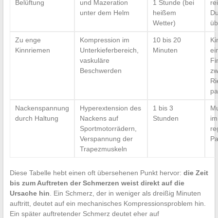
Belüftung
und Mazeration
1 Stunde (bei
re
unter dem Helm
heißem
Du
Wetter)
üb
Zu enge
Kompression im
10 bis 20
Ki
Kinnriemen
Unterkieferbereich,
Minuten
ei
vaskuläre
Fi
Beschwerden
zw
Ri
pa
Nackenspannung
Hyperextension des
1 bis 3
Mu
durch Haltung
Nackens auf
Stunden
im
Sportmotorrädern,
re
Verspannung der
Pa
Trapezmuskeln
Diese Tabelle hebt einen oft übersehenen Punkt hervor:
die Zeit
bis zum Auftreten der Schmerzen weist direkt auf die
Ursache hin
. Ein Schmerz, der in weniger als dreißig Minuten
auftritt, deutet auf ein mechanisches Kompressionsproblem hin.
Ein später auftretender Schmerz deutet eher auf