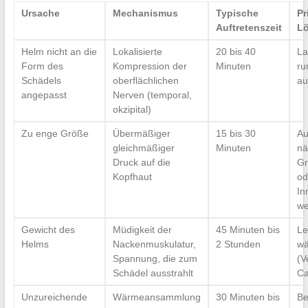
Ursache
Mechanismus
Typische
Pr
Auftretenszeit
L
Helm nicht an die
Lokalisierte
20 bis 40
La
Form des
Kompression der
Minuten
ru
Schädels
oberflächlichen
au
angepasst
Nerven (temporal,
okzipital)
Zu enge Größe
Übermäßiger
15 bis 30
Au
gleichmäßiger
Minuten
nä
Druck auf die
Gr
Kopfhaut
od
In
we
Gewicht des
Müdigkeit der
45 Minuten bis
Le
Helms
Nackenmuskulatur,
2 Stunden
wä
Spannung, die zum
(V
Schädel ausstrahlt
Ca
Unzureichende
Wärmeansammlung
30 Minuten bis
Be