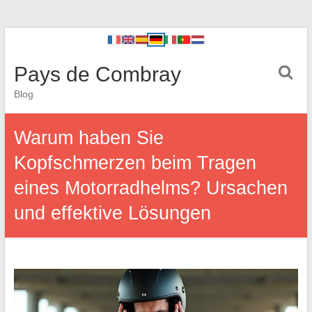
Pays de Combray
Blog
Warum haben Sie
Kopfschmerzen beim Tragen
eines Motorradhelms? Ursachen
und effektive Lösungen