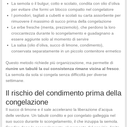
La semola o il bulgur, cotto e scolato, condita con olio d’oliva
per evitare che formi un blocco compatto nel congelatore
I pomodori, tagliati a cubetti e scolati su carta assorbente per
rimuovere il massimo di succo prima della congelazione
Le erbe fresche (menta, prezzemolo), che perdono la loro
croccantezza durante lo scongelamento e guadagnano a
essere aggiunte solo al momento di servire
La salsa (olio d’oliva, succo di limone, condimento),
conservata separatamente in un piccolo contenitore ermetico
Questo metodo richiede più organizzazione, ma permette di
riunire un tabulé la cui consistenza rimane vicina al fresco
.
La semola da sola si congela senza difficoltà per diverse
settimane.
Il rischio del condimento prima della
congelazione
Il succo di limone e il sale accelerano la liberazione d’acqua
delle verdure. Un tabulé condito e poi congelato galleggia nel
suo succo durante lo scongelamento, il che inzuppa la semola.