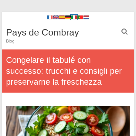
Pays de Combray
Blog
Congelare il tabulé con
successo: trucchi e consigli per
preservarne la freschezza