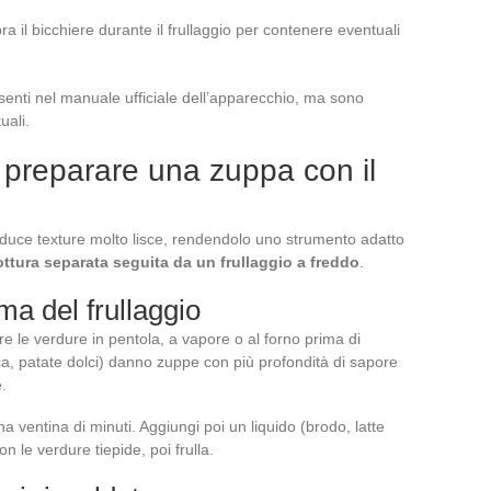
 il bicchiere durante il frullaggio per contenere eventuali
nti nel manuale ufficiale dell’apparecchio, ma sono
uali.
preparare una zuppa con il
roduce texture molto lisce, rendendolo uno strumento adatto
ottura separata seguita da un frullaggio a freddo
.
ma del frullaggio
re le verdure in pentola, a vapore o al forno prima di
cca, patate dolci) danno zuppe con più profondità di sapore
.
na ventina di minuti. Aggiungi poi un liquido (brodo, latte
n le verdure tiepide, poi frulla.