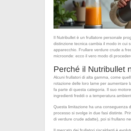
Il Nutribullet è un frullatore personale prog
distinzione tecnica cambia il modo in cui 
apparecchio. Frullare verdure crude a fredd
microonde: ecco il vero modo di procedere
Perché il Nutribullet
Alcuni frullatori di alta gamma, come quell
rotazione delle loro lame per aumentare la
fa parte di questa categoria. Il suo motore
ingredienti freddi o a temperatura ambien
Questa limitazione ha una conseguenza d
processo si svolge in due fasi distinte. Pri
di verdure crude adatte), poi si frullano n
Il mercato dei frullatori riscaldanti è evol