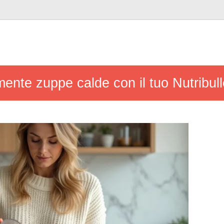
nte zuppe calde con il tuo Nutribullet