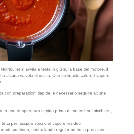
l Nutribullet si avvita a testa in giù sulla base del motore, il
ha alcuna valvola di uscita. Con un liquido caldo, il vapore
o.
ezza con preparazioni tiepide, è necessario seguire alcune
fino a una temperatura tiepida prima di metterli nel bicchiere,
e terzi per lasciare spazio al vapore residuo
 in modo continuo, controllando regolarmente la pressione