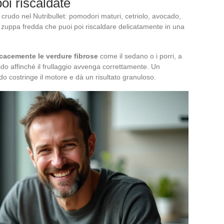
oi riscaldate
 crudo nel Nutribullet: pomodori maturi, cetriolo, avocado,
a zuppa fredda che puoi poi riscaldare delicatamente in una
icacemente le verdure fibrose
come il sedano o i porri, a
do affinché il frullaggio avvenga correttamente. Un
ido costringe il motore e dà un risultato granuloso.