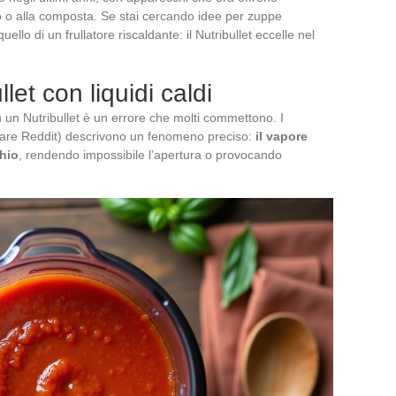
to o alla composta. Se stai cercando idee per zuppe
ello di un frullatore riscaldante: il Nutribullet eccelle nel
let con liquidi caldi
n un Nutribullet è un errore che molti commettono. I
colare Reddit) descrivono un fenomeno preciso:
il vapore
chio
, rendendo impossibile l’apertura o provocando