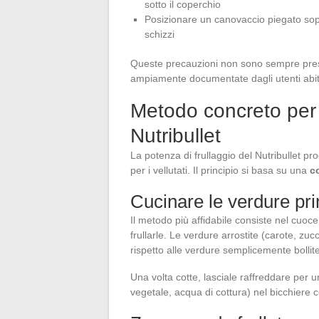
sotto il coperchio
Posizionare un canovaccio piegato sopra
schizzi
Queste precauzioni non sono sempre prese
ampiamente documentate dagli utenti abit
Metodo concreto per 
Nutribullet
La potenza di frullaggio del Nutribullet p
per i vellutati. Il principio si basa su una
c
Cucinare le verdure pri
Il metodo più affidabile consiste nel cuoce
frullarle. Le verdure arrostite (carote, zu
rispetto alle verdure semplicemente bollite
Una volta cotte, lasciale raffreddare per u
vegetale, acqua di cottura) nel bicchiere co