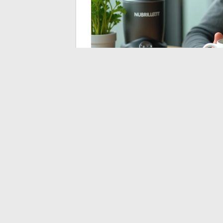
Ricette adatte al Nutr
Tutte le ricette di zuppe non sono adatte a
quantità (una o due porzioni per frullaggio
preparazioni specifiche.
Un vellutato di butternut funziona bene: fai 
con brodo e un pizzico di noce moscata. La 
immersione classico.
La zuppa di pomodori arrostiti segue lo ste
frullati con un filo d’olio d’oliva.
Il Nutribu
dove un frullatore a immersione spesso la