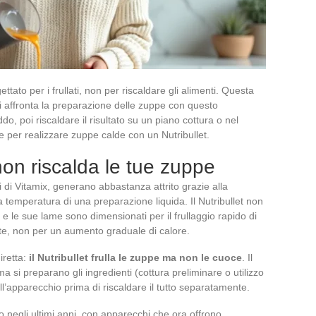
ettato per i frullati, non per riscaldare gli alimenti. Questa
si affronta la preparazione delle zuppe con questo
o, poi riscaldare il risultato su un piano cottura o nel
 per realizzare zuppe calde con un Nutribullet.
 non riscalda le tue zuppe
i di Vitamix, generano abbastanza attrito grazie alla
 temperatura di una preparazione liquida. Il Nutribullet non
 e le sue lame sono dimensionati per il frullaggio rapido di
te, non per un aumento graduale di calore.
iretta:
il Nutribullet frulla le zuppe ma non le cuoce
. Il
ma si preparano gli ingredienti (cottura preliminare o utilizzo
ell’apparecchio prima di riscaldare il tutto separatamente.
uto negli ultimi anni, con apparecchi che ora offrono