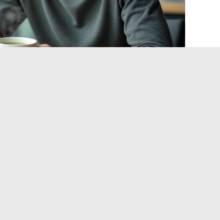
ibullet e alle sue limitazioni
 questo apparecchio. Il volume del bicchiere limita le
), e l’assenza di funzione riscaldante orienta verso
arrostire la zucca al forno, lasciala intiepidire, poi frullala
texture ottenuta è più fine rispetto a un frullatore a
sso principio. Pomodori, aglio e cipolla passati al forno, poi
llet produce un vellutato senza grumi in pochi secondi
,
scia dei pezzi.