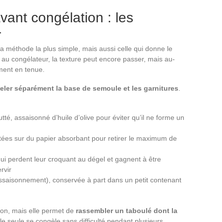
vant congélation : les
r
a méthode la plus simple, mais aussi celle qui donne le
 au congélateur, la texture peut encore passer, mais au-
ment en tenue.
eler séparément la base de semoule et les garnitures
.
tté, assaisonné d’huile d’olive pour éviter qu’il ne forme un
ées sur du papier absorbant pour retirer le maximum de
qui perdent leur croquant au dégel et gagnent à être
rvir
, assaisonnement), conservée à part dans un petit contenant
on, mais elle permet de
rassembler un taboulé dont la
e seule se congèle sans difficulté pendant plusieurs