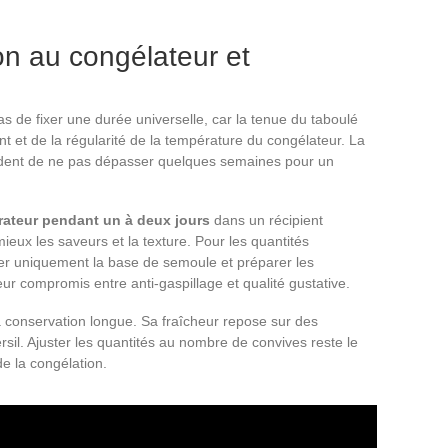
n au congélateur et
 de fixer une durée universelle, car la tenue du taboulé
t et de la régularité de la température du congélateur. La
ndent de ne pas dépasser quelques semaines pour un
érateur pendant un à deux jours
dans un récipient
mieux les saveurs et la texture. Pour les quantités
er uniquement la base de semoule et préparer les
eur compromis entre anti-gaspillage et qualité gustative.
a conservation longue. Sa fraîcheur repose sur des
persil. Ajuster les quantités au nombre de convives reste le
e la congélation.