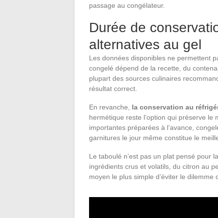
passage au congélateur.
Durée de conservatio
alternatives au gel
Les données disponibles ne permettent pas
congelé dépend de la recette, du contenan
plupart des sources culinaires recomma
résultat correct.
En revanche,
la conservation au réfrig
hermétique reste l’option qui préserve le 
importantes préparées à l’avance, congel
garnitures le jour même constitue le meill
Le taboulé n’est pas un plat pensé pour l
ingrédients crus et volatils, du citron au 
moyen le plus simple d’éviter le dilemme d