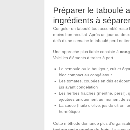
Préparer le taboulé a
ingrédients à sépare
Congeler un taboulé tout assemblé reste l
moins bon résultat. Après un jour ou deux
delà d’une semaine le taboulé perd nette
Une approche plus fiable consiste à
cong
Voici les éléments à traiter à part :
La semoule ou le boulgour, cuit et égou
bloc compact au congélateur
Les tomates, coupées en dés et égoutt
jus avant congélation
Les herbes fraîches (menthe, persil), 
ajoutées uniquement au moment de se
La sauce (huile d’olive, jus de citron
hermétique
Cette méthode demande plus d’organisati
texture reste proche du frais
. La semoul