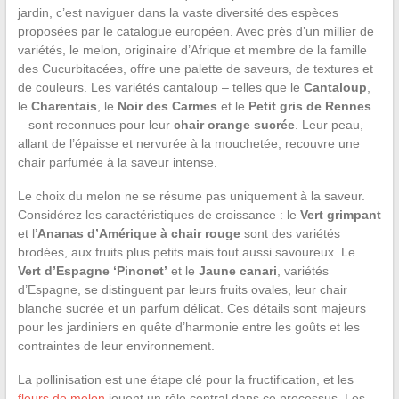
jardin, c’est naviguer dans la vaste diversité des espèces
proposées par le catalogue européen. Avec près d’un millier de
variétés, le melon, originaire d’Afrique et membre de la famille
des Cucurbitacées, offre une palette de saveurs, de textures et
de couleurs. Les variétés cantaloup – telles que le
Cantaloup
,
le
Charentais
, le
Noir des Carmes
et le
Petit gris de Rennes
– sont reconnues pour leur
chair orange sucrée
. Leur peau,
allant de l’épaisse et nervurée à la mouchetée, recouvre une
chair parfumée à la saveur intense.
Le choix du melon ne se résume pas uniquement à la saveur.
Considérez les caractéristiques de croissance : le
Vert grimpant
et l’
Ananas d’Amérique à chair rouge
sont des variétés
brodées, aux fruits plus petits mais tout aussi savoureux. Le
Vert d’Espagne ‘Pinonet’
et le
Jaune canari
, variétés
d’Espagne, se distinguent par leurs fruits ovales, leur chair
blanche sucrée et un parfum délicat. Ces détails sont majeurs
pour les jardiniers en quête d’harmonie entre les goûts et les
contraintes de leur environnement.
La pollinisation est une étape clé pour la fructification, et les
fleurs de melon
jouent un rôle central dans ce processus. Les