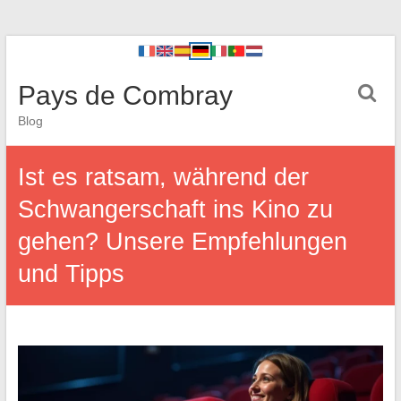
Pays de Combray
Blog
Ist es ratsam, während der
Schwangerschaft ins Kino zu
gehen? Unsere Empfehlungen
und Tipps