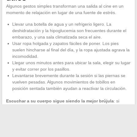
Algunos gestos simples transforman una salida al cine en un
momento de relajación en lugar de una fuente de estrés.
Llevar una botella de agua y un refrigerio ligero. La
deshidratación y la hipoglucemia son frecuentes durante el
embarazo, y una sala climatizada seca el aire.
Usar ropa holgada y zapatos fáciles de poner. Los pies
suelen hincharse al final del día, y la ropa ajustada agrava la
incomodidad.
Llegar unos minutos antes para ubicar la sala, elegir su lugar
y evitar correr por los pasillos.
Levantarse brevemente durante la sesión si las piernas se
vuelven pesadas. Algunos movimientos de tobillos en
posición sentada también ayudan a reactivar la circulación.
Escuchar a su cuerpo sigue siendo la mejor brújula
: si
aparece la fatiga, las contracciones o la incomodidad, salir de la
sala no es nada dramático. La película estará disponible en
streaming unos meses después.
Ir al cine durante el embarazo no plantea un problema médico