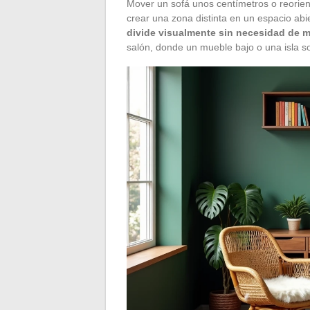
Mover un sofá unos centímetros o reorien
crear una zona distinta en un espacio abi
divide visualmente sin necesidad de m
salón, donde un mueble bajo o una isla so