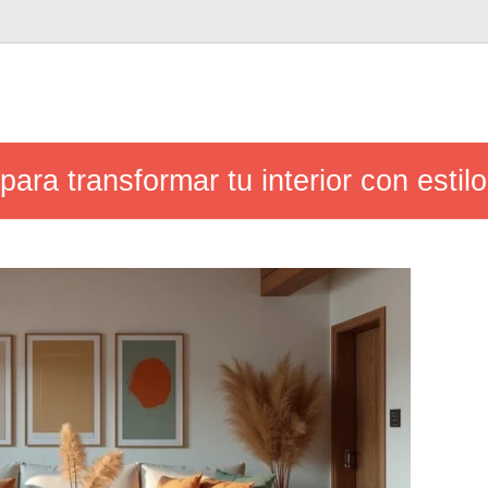
para transformar tu interior con estilo