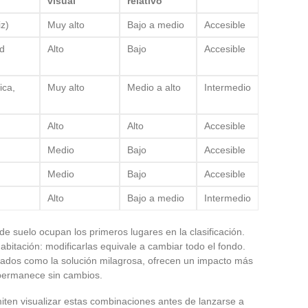
visual
relativo
iz)
Muy alto
Bajo a medio
Accesible
ad
Alto
Bajo
Accesible
ica,
Muy alto
Medio a alto
Intermedio
Alto
Alto
Accesible
Medio
Bajo
Accesible
Medio
Bajo
Accesible
Alto
Bajo a medio
Intermedio
 de suelo ocupan los primeros lugares en la clasificación.
bitación: modificarlas equivale a cambiar todo el fondo.
tados como la solución milagrosa, ofrecen un impacto más
n permanece sin cambios.
en visualizar estas combinaciones antes de lanzarse a