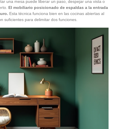
tar una mesa puede liberar un paso, despejar una vista o
erto.
El mobiliario posicionado de espaldas a la entrada
uro.
Esta técnica funciona bien en las cocinas abiertas al
n suficientes para delimitar dos funciones.