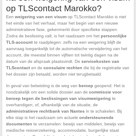
op TLScontact Marokko?
Een
weigering van een visum
op TLScontact Marokko is niet
het einde van het verhaal, maar het begin van een nieuwe
administratieve fase, gekenmerkt door specifieke stappen.
Zodra de beslissing valt, is het raadzaam om het
persoonlijke
TLS-account
te raadplegen: zelfs na een weigering blijft de
aanvraag toegankelijk tot de automatische verwijdering van het
account, die meestal binnen vijftien tot twintig dagen na de
datum van de afspraak plaatsvindt. De
servicekosten van
TLScontact
en de
consulaire rechten
die bij de registratie van
het dossier zijn betaald, worden niet terugbetaald.
In geval van betwisting is de weg van
beroep
geopend. Het is
noodzakelijk om een solide dossier aan de
commissie voor
beroep tegen de beslissingen van visumweigering
te
overhandigen, of, afhankelijk van de situatie, de
administratieve rechtbank van Nantes
in te schakelen. Bij
elke stap is het raadzaam om actuele
ondersteunende
documenten
te verzamelen: bewijs van middelen, bewijs van
medische reisverzekering, accommodatie, burgerlijke staat