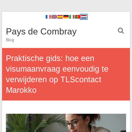
Pays de Combray
Blog
Praktische gids: hoe een
visumaanvraag eenvoudig te
verwijderen op TLScontact
Marokko