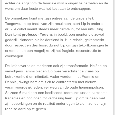
echter de angst om de familiale mislukkingen te herhalen en de
wens om daar koste wat het kost aan te ontsnappen.
De ommekeer komt met zijn entree aan de universiteit.
Toegewezen op basis van zijn resultaten, stort Lip in onder de
druk. Alcohol neemt steeds meer ruimte in, tot aan uitsluiting.
Dan komt
professor Youens
in beeld, een mentor die zowel
gedesillusioneerd als helderziend is. Hun relatie, gekenmerkt
door respect en desillusie, dwingt Lip om zijn tekortkomingen te
erkennen en een mogelijke, zij het fragiele, reconstructie te
overwegen.
De liefdesverhalen markeren ook zijn transformatie. Hélène en
vervolgens Tammi bieden Lip twee verschillende visies op
betrokkenheid en intimiteit. Vader worden, met Frannie en
Debbie, dwingt hem om zich te confronteren met nieuwe
verantwoordelijkheden, ver weg van de oude tienerimpulsen.
Seizoen 6 markeert een beslissend keerpunt: tussen sarcasme,
tragedies en pogingen tot verlossing leert Lip om te gaan met
zijn beperkingen en de realiteit onder ogen te zien, zonder zijn
rebelse aard op te geven.