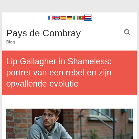
Pays de Combray
Blog
Lip Gallagher in Shameless:
portret van een rebel en zijn
opvallende evolutie