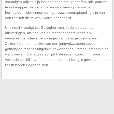
sommigen prijzen zijn inspanningen om uit het familiale patroon
te ontsnappen, terwijl anderen van mening zijn dat zijn
herhaalde mislukkingen een getrouwe weerspiegeling zijn van
een realiteit die te vaak wordt genegeerd.
Uiteindelijk vestigt Lip Gallagher zich, in de loop van de
afleveringen, als een van de meest aansprekende en
verwarrende fictieve personages van de afgelopen jaren.
Zelden heeft een portret van een jongvolwassene zoveel
gemengde reacties uitgelokt: bewondering, irritatie, empathie of
wantrouwen. Dat is waarschijnlijk de reden waarom hij voor
velen de spil blijft van een serie die nooit bang is geweest om de
realiteit onder ogen te zien.
←
Praktische gids: hoe een visumaanvraag eenvoudig te
verwijderen op TLScontact Marokko
Hoe eenvoudig een betrouwbare en comfortabele taxi in uw
regio te reserveren
→