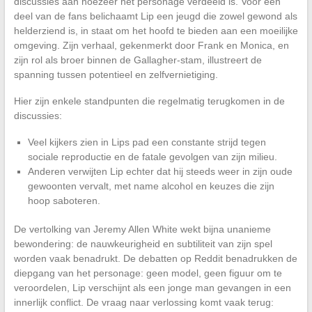
discussies aan hoezeer het personage verdeeld is. Voor een
deel van de fans belichaamt Lip een jeugd die zowel gewond als
helderziend is, in staat om het hoofd te bieden aan een moeilijke
omgeving. Zijn verhaal, gekenmerkt door Frank en Monica, en
zijn rol als broer binnen de Gallagher-stam, illustreert de
spanning tussen potentieel en zelfvernietiging.
Hier zijn enkele standpunten die regelmatig terugkomen in de
discussies:
Veel kijkers zien in Lips pad een constante strijd tegen
sociale reproductie en de fatale gevolgen van zijn milieu.
Anderen verwijten Lip echter dat hij steeds weer in zijn oude
gewoonten vervalt, met name alcohol en keuzes die zijn
hoop saboteren.
De vertolking van Jeremy Allen White wekt bijna unanieme
bewondering: de nauwkeurigheid en subtiliteit van zijn spel
worden vaak benadrukt. De debatten op Reddit benadrukken de
diepgang van het personage: geen model, geen figuur om te
veroordelen, Lip verschijnt als een jonge man gevangen in een
innerlijk conflict. De vraag naar verlossing komt vaak terug: