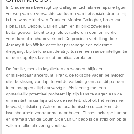
In
Shameless
bevestigt Lip Gallagher zich als een aparte figuur,
ver weg van de verwachte contouren van het sociale drama. Hij
is het tweede kind van Frank en Monica Gallagher, broer van
Fiona, Ian, Debbie, Carl en Liam, en hij blijkt zowel een
buitengewoon talent te zijn als verankerd in een familie die
voortdurend in chaos verkeert. De precieze vertolking door
Jeremy Allen White
geeft het personage een zeldzame
diepgang: Lip belichaamt de strijd tussen een rauwe intelligentie
en een dagelijks leven dat ambities verplettert.
De familie, met zijn loyaliteiten en wonden, blijft een
onmiskenbaar ankerpunt. Frank, de toxische vader, beïnvloedt
elke beslissing van Lip, terwijl de verleiding om aan dit patroon
te ontsnappen altijd aanwezig is. Als leerling met een
opmerkelijk potentieel probeert Lip zijn kans te wagen aan de
universiteit, maar hij stuit op de realiteit: alcohol, het verlies van
houvast, uitsluiting. Achter het academische succes komt de
kwetsbaarheid voortdurend naar boven. Tussen scherpe humor
en drama’s van de South Side van Chicago is de strijd om op te
vallen in elke aflevering voelbaar.