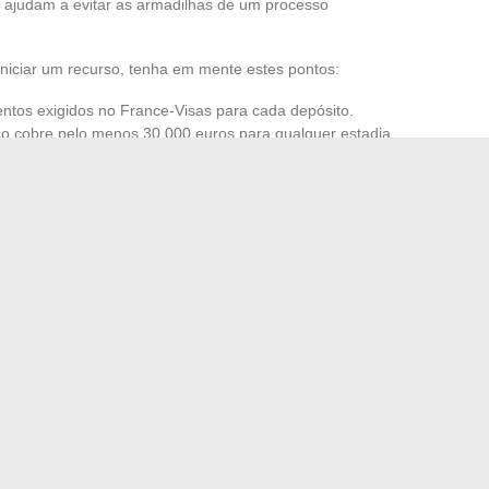
 ajudam a evitar as armadilhas de um processo
iniciar um recurso, tenha em mente estes pontos:
entos exigidos no France-Visas para cada depósito.
co cobre pelo menos 30.000 euros para qualquer estadia
 recorrer à comissão de recurso ou ao tribunal
 improvisação. Um processo sólido, bem documentado e
inho para um novo projeto de viagem ou de virar
O futuro depende da rigorosidade e da precisão investidas
cas para viajar pelo mundo em 2024
eless: retrato de um rebelde e sua evolução marcante
→