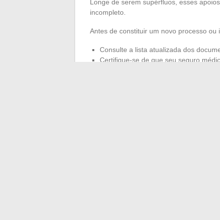
Longe de serem supérfluos, esses apoios
incompleto.
Antes de constituir um novo processo ou 
Consulte a lista atualizada dos docum
Certifique-se de que seu seguro médi
no espaço Schengen.
Respeite rigorosamente os prazos para
administrativo de Nantes.
O procedimento deixa pouco espaço para
coerente é a melhor chance de abrir cam
definitivamente a página de uma recusa. 
em cada etapa.
←
Descubra as últimas tendências e di
Lip Gallagher em Sham