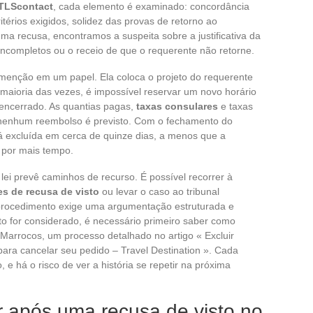
TLScontact
, cada elemento é examinado: concordância
érios exigidos, solidez das provas de retorno ao
a recusa, encontramos a suspeita sobre a justificativa da
 incompletos ou o receio de que o requerente não retorne.
 menção em um papel. Ela coloca o projeto do requerente
maioria das vezes, é impossível reservar um novo horário
 encerrado. As quantias pagas,
taxas consulares
e taxas
nenhum reembolso é previsto. Com o fechamento do
á excluída em cerca de quinze dias, a menos que a
 por mais tempo.
lei prevê caminhos de recurso. É possível recorrer à
s de recusa de visto
ou levar o caso ao tribunal
 procedimento exige uma argumentação estruturada e
to for considerado, é necessário primeiro saber como
 Marrocos, um processo detalhado no artigo « Excluir
para cancelar seu pedido – Travel Destination ». Cada
 e há o risco de ver a história se repetir na próxima
 após uma recusa de visto no