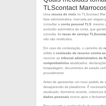
TLScontact Marroco
Uma
recusa de visto
no TLScontact Marro
fase administrativa, marcada por etapas 
consultar a
conta pessoal TLS
: mesmo a
exclusão automática da conta, que geralm
consulta. As
taxas de serviço TLSconta
não são restituídos.
Em caso de contestação, o caminho do
r
sólido à
comissão de recurso contra as
recorrer ao
tribunal administrativo de 
comprobatórios
atualizados: declaraçõe
hospedagem, documentos de estado civil.
procedimento.
Antes de apresentar um novo pedido de vi
desaparecido da plataforma. É necessári
atualizado, biometria recente, cobertur
dados pessoais
ocorre após o fechament
Para garantir a continuidade do procedim