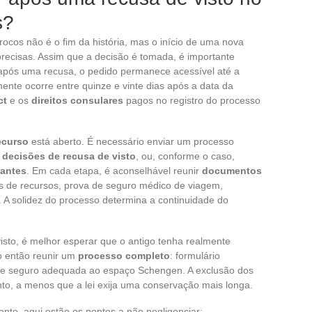
s?
cos não é o fim da história, mas o início de uma nova
precisas. Assim que a decisão é tomada, é importante
pós uma recusa, o pedido permanece acessível até a
ente ocorre entre quinze e vinte dias após a data da
ct
e os
direitos consulares
pagos no registro do processo
ecurso
está aberto. É necessário enviar um processo
 decisões de recusa de visto
, ou, conforme o caso,
Nantes
. Em cada etapa, é aconselhável reunir
documentos
s de recursos, prova de seguro médico de viagem,
 A solidez do processo determina a continuidade do
sto, é melhor esperar que o antigo tenha realmente
o então reunir um
processo completo
: formulário
a de seguro adequada ao espaço Schengen. A exclusão dos
o, a menos que a lei exija uma conservação mais longa.
ento, aqui estão os pontos a não negligenciar: