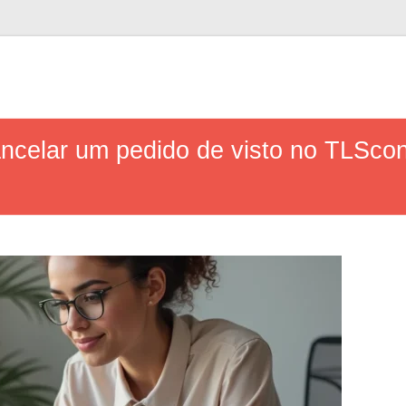
ancelar um pedido de visto no TLSco