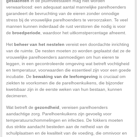
geslachten
in de pluimveestallen mag niet worden
verwaarloosd: een adequaat aantal mannelijke parelhoenders
garandeert de bevruchting van de eieren zonder onnodige
stress bij de vrouwelijke parelhoenders te veroorzaken. Te veel
mannen kunnen inderdaad de rust verstoren die nodig is voor
de
broedperiode
, waardoor het uitkomstpercentage afneemt.
Het
beheer van het nestelen
vereist een doordachte inrichting
van de ruimte. De nesten moeten zo worden geplaatst dat ze de
vrouwelijke parelhoenders aanmoedigen om hun eieren te
leggen, in een gecontroleerde omgeving wat betreft vochtigheid
en temperatuur, voorwaarden die essentieel zijn voor een goede
incubatie. De
bewaking van de leefomgeving
is cruciaal om
ziekten te voorkomen die de parelhoenkuikens, die bijzonder
kwetsbaar zijn in de eerste weken van hun bestaan, kunnen
decimeren.
Wat betreft de
gezondheid
, vereisen parelhoenders
aandachtige zorg. Parelhoenkuikens zijn gevoelig voor
temperatuurschommelingen en infecties. De fokkers moeten
dus strikte aandacht besteden aan de netheid van de
schuilplaatsen en de kwaliteit van de voeding, die omnivoor en