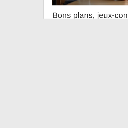
Bons plans, jeux-conc
le flux d’actualité
Une part significative du contenu Mister 
accessoire offert pour l’achat d’un smar
Ces annonces se mêlent aux informations
Distinguer l’annonce promotionnelle d
promotion a une date d’expiration, parfo
L’information technique (nouvelle fonctionna
Trois repères pour trier efficacement :
Les stories et reels Instagram signalen
Les articles publiés sur le portail we
(partenariats, nouveaux services, gui
Les notifications push de l’applicati
ou des mises à jour de l’offre existante
Actualité culturelle et p