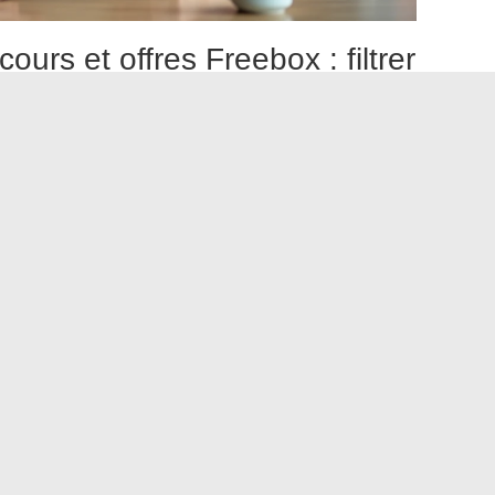
ours et offres Freebox : filtrer
Free Free relève du bon plan : offre groupée box et mobile,
tphone en boutique, places à gagner pour un événement.
 techniques et réglementaires dans un même fil.
e l’information durable
demande un réflexe de lecture. La
is de quelques heures seulement sur les réseaux sociaux.
lité, mise à jour logicielle) reste valable sur le long terme.
t presque toujours des offres à durée limitée
b de Free correspondent à des actualités plus pérennes
des d’usage)
on concernent majoritairement des changements techniques
artenariats