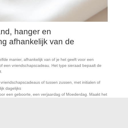
nd, hanger en
ng afhankelijk van de
lfde manier, afhankelijk van of je het geeft voor een
 of een vriendschapscadeau. Het type sieraad bepaalt de
t.
r vriendschapscadeaus of tussen zussen, met initialen of
jk dagelijks
oor een geboorte, een verjaardag of Moederdag. Maakt het
op de achterkant toe te voegen
en, vaak gekozen voor een koppelverjaardag of
e maat van de vinger kent
nder gebruikelijke optie maar gewaardeerd wanneer de
 hals draagt