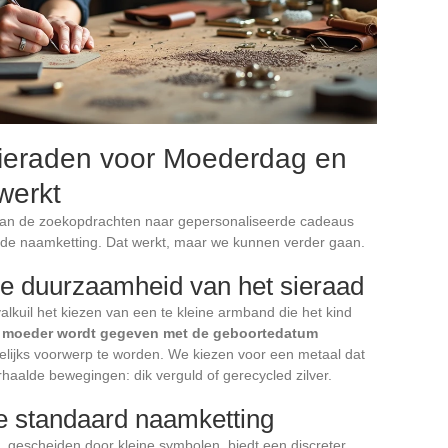
ieraden voor Moederdag en
werkt
van de zoekopdrachten naar gepersonaliseerde cadeaus
is de naamketting. Dat werkt, maar we kunnen verder gaan.
de duurzaamheid van het sieraad
lkuil het kiezen van een te kleine armband die het kind
e moeder wordt gegeven met de geboortedatum
lijks voorwerp te worden. We kiezen voor een metaal dat
haalde bewegingen: dik verguld of gerecycled zilver.
 standaard naamketting
, gescheiden door kleine symbolen, biedt een discreter