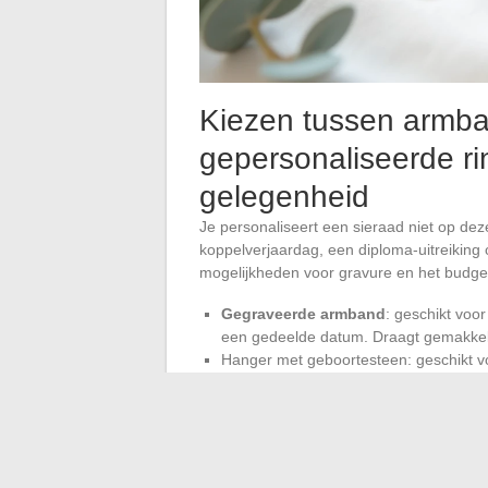
Kiezen tussen armba
gepersonaliseerde ri
gelegenheid
Je personaliseert een sieraad niet op deze
koppelverjaardag, een diploma-uitreiking
mogelijkheden voor gravure en het budge
Gegraveerde armband
: geschikt voo
een gedeelde datum. Draagt gemakkeli
Hanger met geboortesteen: geschikt v
mogelijk om een verborgen boodschap 
Gepersonaliseerde ring: meer betrokk
Valentijnsdag. Vereist dat je de exact
Oorbellen met een discreet motief: mi
persoon weinig sieraden om de pols of