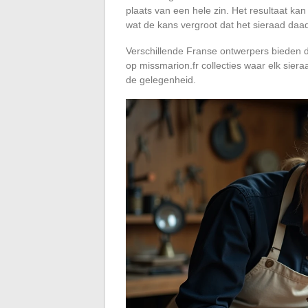
plaats van een hele zin. Het resultaat ka
wat de kans vergroot dat het sieraad daad
Verschillende Franse ontwerpers bieden di
op missmarion.fr collecties waar elk siera
de gelegenheid.