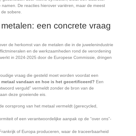
ge namen. De reacties hierover variëren, maar de meest
n de sobere.
 metalen: een concrete vraag
ver de herkomst van de metalen die in de juwelenindustrie
nflictmineralen en de werkzaamheden rond de verordening
gewerkt in 2024-2025 door de Europese Commissie, dringen
envoudige vraag die gesteld moet worden voordat een
 metaal vandaan en hoe is het gecertificeerd?
Een
antwoord verguld” vermeldt zonder de bron van de
t aan deze groeiende eis.
 de oorsprong van het metaal vermeldt (gerecycled,
miteit of een verantwoordelijke aanpak op de “over ons”-
 Frankrijk of Europa produceren, waar de traceerbaarheid