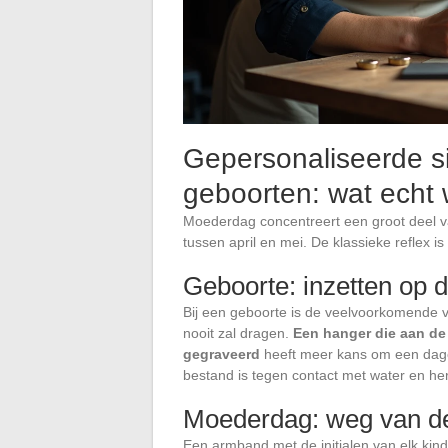
Gepersonaliseerde s
geboorten: wat echt 
Moederdag concentreert een groot deel 
tussen april en mei. De klassieke reflex 
Geboorte: inzetten op 
Bij een geboorte is de veelvoorkomende va
nooit zal dragen.
Een hanger die aan d
gegraveerd
heeft meer kans om een dage
bestand is tegen contact met water en her
Moederdag: weg van de
Een armband met de initialen van elk kind