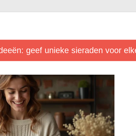
deeën: geef unieke sieraden voor el