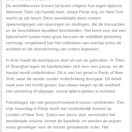
De wereldbeurzen komen tot leven volgens hun eigen tijdzone.
Wanneer Tokio zijn handel start, slaapt Parijs nog, en New York
wacht op zijn beurt. Deze wereldwijde dans creëert
opeenvolgingen van openingen en sluitingen, die de transacties
en de beschikbare liquiditeit beïnvloeden. Het komt voor dat een
tijdsverschil tussen twee grote beurzen de volatiliteit plotseling
verhoogt; omgekeerd kan het ontbreken van overlap soms de
activiteit en de doorstroming van orders beperken.
In Azië maakt de lunchpauze deel uit van de gebruiken. In Tokio
of Shanghai legen de handelszalen zich voor een pauze, en de
handel wordt onderbroken. Dit is niet het geval in Parijs of New
York, waar de sessie zonder onderbreking doorgaat. Dit detail,
vaak over het hoofd gezien, kan zwaar wegen op de snelheid
van uitvoering of slippage, vooral tijdens pieken in activiteit.
Feestdagen zijn niet gesynchroniseerd tussen continenten. Een
vrije maandag in Parijs heeft niet noodzakelijk invloed op
Londen of New York. Zodra een beurs sluit, vermindert het
wereldwijde volume, krimpt de liquiditeit, en worden de prijzen
soms gevoeliger voor de minste geïsoleerde order. Het