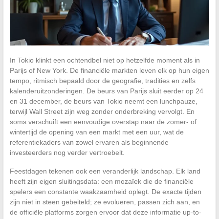
In Tokio klinkt een ochtendbel niet op hetzelfde moment als in
Parijs of New York. De financiële markten leven elk op hun eigen
tempo, ritmisch bepaald door de geografie, tradities en zelfs
kalenderuitzonderingen. De beurs van Parijs sluit eerder op 24
en 31 december, de beurs van Tokio neemt een lunchpauze,
terwijl Wall Street zijn weg zonder onderbreking vervolgt. En
soms verschuift een eenvoudige overstap naar de zomer- of
wintertijd de opening van een markt met een uur, wat de
referentiekaders van zowel ervaren als beginnende
investeerders nog verder vertroebelt.
Feestdagen tekenen ook een veranderlijk landschap. Elk land
heeft zijn eigen sluitingsdata: een mozaïek die de financiële
spelers een constante waakzaamheid oplegt. De exacte tijden
zijn niet in steen gebeiteld; ze evolueren, passen zich aan, en
de officiële platforms zorgen ervoor dat deze informatie up-to-