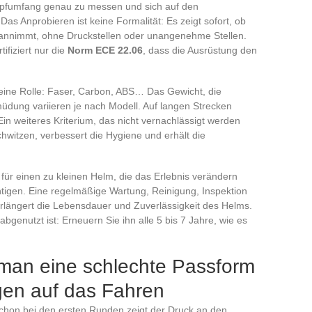
 Kopfumfang genau zu messen und sich auf den
Das Anprobieren ist keine Formalität: Es zeigt sofort, ob
 annimmt, ohne Druckstellen oder unangenehme Stellen.
ifiziert nur die
Norm ECE 22.06
, dass die Ausrüstung den
 eine Rolle: Faser, Carbon, ABS… Das Gewicht, die
üdung variieren je nach Modell. Auf langen Strecken
 Ein weiteres Kriterium, das nicht vernachlässigt werden
chwitzen, verbessert die Hygiene und erhält die
 für einen zu kleinen Helm, die das Erlebnis verändern
htigen. Eine regelmäßige Wartung, Reinigung, Inspektion
verlängert die Lebensdauer und Zuverlässigkeit des Helms.
abgenutzt ist: Erneuern Sie ihn alle 5 bis 7 Jahre, wie es
man eine schlechte Passform
gen auf das Fahren
hon bei den ersten Runden zeigt der Druck an den