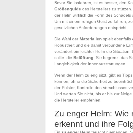
Bevor Sie losfahren, ist es besser, den
Größenguide
des Herstellers zu stützen. 
der Helm wirklich die Form des Schädels
Um mit einem ruhigen Geist zu fahren, zert
gesetzlichen Anforderungen entspricht.
Die Wahl der
Materialien
spielt ebenfalls
Robustheit und die damit verbundene Erm
verändert ein leichter Helm die Situation.
sollte: die
Belüftung
. Sie begrenzt das S
Langlebigkeit der Innenausstattungen.
Wenn der Helm zu eng sitzt, gibt es Tipps
können, ohne die Sicherheit zu beeinträc
der Polster, Kontrolle des Verschlusses 
Und warten Sie nicht, bis er bis zur Neige 
die Hersteller empfehlen.
Zu enger Helm: Wie 
erkennt und ihre Fol
Ein
zu enger Helm
täuscht niemanden. Sc