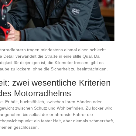
otorradfahrern tragen mindestens einmal einen schlecht
 Detail verwandelt die Straße in eine stille Qual. Da
keit für diejenigen ist, die Kilometer fressen, gibt es
aube zu lockern, ohne die Sicherheit zu beeinträchtigen.
t: zwei wesentliche Kriterien
l des Motorradhelms
le. Er hält, buchstäblich, zwischen Ihren Händen oder
gewicht zwischen Schutz und Wohlbefinden. Zu locker wird
nangenehm, bis selbst der erfahrenste Fahrer die
leichgewichtspunkt: ein fester Halt, aber niemals schmerzhaft,
nnriemen geschlossen.