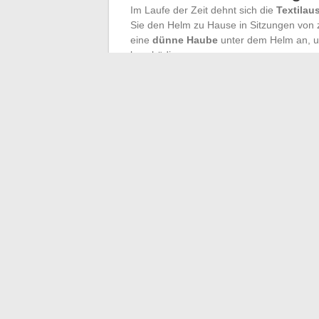
Im Laufe der Zeit dehnt sich die
Textilau
Sie den Helm zu Hause in Sitzungen von z
eine
dünne Haube
unter dem Helm an, um
beschädigen.
Wenn das nicht ausreicht, kann ein
Fachm
individuell anpassen. So gewinnt man d
Schutz
und die Anpassung an die individu
Letztendlich ist ein perfekt angepasster
mit freiem Geist und der Straße unter Ko
den Geschmack von Freiheit, ohne Kompro
←
Alles über die Öffnungszeiten der Bö
Entdecken Sie die geheime Bed