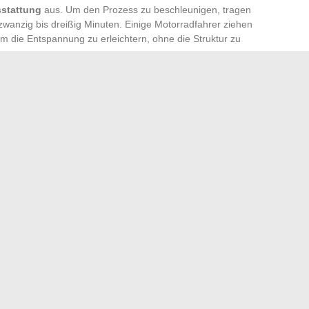
sstattung
aus. Um den Prozess zu beschleunigen, tragen
wanzig bis dreißig Minuten. Einige Motorradfahrer ziehen
 die Entspannung zu erleichtern, ohne die Struktur zu
ann für Motorradausrüstung
die Polster oder das Futter
en Komfort eines maßgeschneiderten Helms, während der
elle Morphologie erhalten bleiben.
 Helm das Versprechen eines ungetrübten Fahrvergnügens,
ntrolle. Mit wiedergewonnenem Komfort erhält jede Fahrt
misse bei der Sicherheit.
rse und wo man sie einsehen kann
eutung eines fünfblättrigen Kleeblatts in Ihrem Garten
→