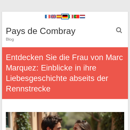
Pays de Combray
Blog
Entdecken Sie die Frau von Marc
Marquez: Einblicke in ihre
Liebesgeschichte abseits der
Rennstrecke