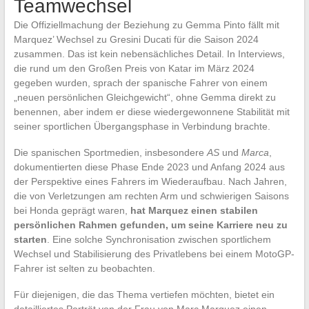
Teamwechsel
Die Offiziellmachung der Beziehung zu Gemma Pinto fällt mit
Marquez’ Wechsel zu Gresini Ducati für die Saison 2024
zusammen. Das ist kein nebensächliches Detail. In Interviews,
die rund um den Großen Preis von Katar im März 2024
gegeben wurden, sprach der spanische Fahrer von einem
„neuen persönlichen Gleichgewicht“, ohne Gemma direkt zu
benennen, aber indem er diese wiedergewonnene Stabilität mit
seiner sportlichen Übergangsphase in Verbindung brachte.
Die spanischen Sportmedien, insbesondere
AS
und
Marca
,
dokumentierten diese Phase Ende 2023 und Anfang 2024 aus
der Perspektive eines Fahrers im Wiederaufbau. Nach Jahren,
die von Verletzungen am rechten Arm und schwierigen Saisons
bei Honda geprägt waren,
hat Marquez einen stabilen
persönlichen Rahmen gefunden, um seine Karriere neu zu
starten
. Eine solche Synchronisation zwischen sportlichem
Wechsel und Stabilisierung des Privatlebens bei einem MotoGP-
Fahrer ist selten zu beobachten.
Für diejenigen, die das Thema vertiefen möchten, bietet ein
detailliertes Porträt von der Frau von Marc Marquez einen