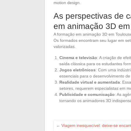
motion design.
As perspectivas de 
em animação 3D em 
A formação em animação 3D em Toulouse a
Os formados encontram seu lugar em seto
valorizadas.
Cinema e televisão
: A criação de efe
saída clássica para os estudantes fo
Jogos eletrônicos
: Com uma indústr
essenciais para o desenvolvimento de 
Realidade virtual e aumentada
: Ess
setores, requerem especialistas em mo
Publicidade e comunicação
: As agê
tornando os animadores 3D indispensá
←
Viagem inesquecível: deixe-se encant