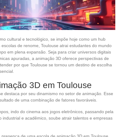
smo cultural e tecnológico, se impõe hoje como um hub
 escolas de renome, Toulouse atrai estudantes do mundo
mpo em plena expansão. Seja para criar universos digitais
cnicas apuradas, a animação 3D oferece perspectivas de
ntender por que Toulouse se tornou um destino de escolha
encial.
nimação 3D em Toulouse
 se destaca por seu dinamismo no setor de animação. Esse
sultado de uma combinação de fatores favoráveis.
os, indo do cinema aos jogos eletrônicos, passando pela
do industrial e acadêmico, soube atrair talentos e empresas
a presença de uma escola de animação 3D em Toulouse