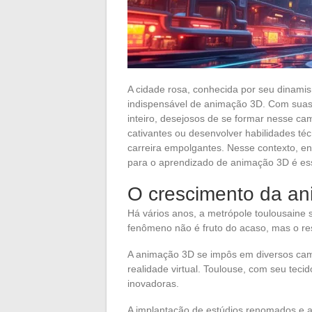
A cidade rosa, conhecida por seu dinami
indispensável de animação 3D. Com suas
inteiro, desejosos de se formar nesse ca
cativantes ou desenvolver habilidades té
carreira empolgantes. Nesse contexto, e
para o aprendizado de animação 3D é ess
O crescimento da a
Há vários anos, a metrópole toulousaine
fenômeno não é fruto do acaso, mas o re
A animação 3D se impôs em diversos camp
realidade virtual. Toulouse, com seu teci
inovadoras.
A implantação de estúdios renomados e 