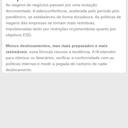
As viagens de negócios passam por uma mutação
documentada. A videoconferência, acelerada pelo período pós-
pandêmico, se estabeleceu de forma duradoura. As políticas de
viagens das empresas se tornam mais restritivas,
impulsionadas tanto por restrições orçamentárias quanto por
objetivos ESG.
Menos deslocamentos, mas mais preparados e mais
rastreáveis
: essa fórmula resume a tendência. A IA intervém
para otimizar os itinerários, verificar a conformidade com as
políticas internas e medir a pegada de carbono de cada
deslocamento.
Esse assunto ilustra uma categoria de informação de negócios
frequentemente negligenciada: as transformações operacionais
silenciosas. Elas não têm a visibilidade de uma oferta pública
inicial ou de uma fusão-aquisição, mas modificam a estrutura de
custos e a cultura gerencial das empresas francesas e
europeias.
A qualidade de uma seção de negócios se mede pela sua
capacidade de tratar esses assuntos de fundo com a mesma