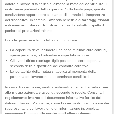
datore di lavoro si fa carico di almeno la metà del
contributo
, il
resto viene prelevato dallo stipendio. Sulla busta paga, questa
condivisione appare nero su bianco, illustrando la trasparenza
del dispositivo. In cambio, l’azienda beneficia di
vantaggi fiscali
e di
esenzioni dai contributi sociali
se il contratto rispetta il
paniere di prestazioni minime.
Ecco le garanzie e le modalità da monitorare:
La copertura deve includere una base minima: cure comuni,
spese per ottica, odontoiatria e ospedalizzazione.
Gli aventi diritto (coniuge, figli) possono essere coperti, a
seconda delle disposizioni del contratto collettivo.
La portabilità della mutua si applica al momento della
partenza del lavoratore, a determinate condizioni.
In caso di assunzione, verifica sistematicamente che l’
adesione
alla mutua aziendale
avvenga secondo le regole. Consulta il
regolamento interno
o il documento informativo fornito dal
datore di lavoro. Mancanze, come l’assenza di consultazione dei
rappresentanti dei lavoratori o un’informazione incompleta,
espongono l’azienda alla perdita degli
alleggerimenti