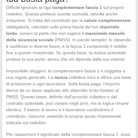
Difficile ignorare la riga
complementare fascia 1
sul proprio
cedolino. Questo prelievo suscita curiosità, talvolta anche
irritazione. Si tratta del contributo per la
salute complementare
obbligatoria, calcolato sulla prima fascia del tuo
stipendio
lordo
, ovvero la parte che non supera il
massimale mensile
della sicurezza sociale
(PMSS). In parole semplici: lo stipendio
è suddiviso in diverse fasce, e la fascia 1 comprende il reddito
fino a questo massimale. Su questa base, la mutua aziendale
preleva la sua parte, senza che ciò dipenda dalla tua volontà.
Impossibile sfuggirvi: la complementare fascia 1 è soggetta a
una regola generale. La
mutua
collettiva mira a offrire una base
di protezione a ogni lavoratore. Sulla busta paga, l’importo
deriva da un tasso applicato allo stipendio lordo limitato al
PMSS. Questo tasso, definito dall’accordo collettivo o dal
contratto aziendale, può variare negli anni, ma la logica rimane
identica. Il datore di lavoro e il lavoratore condividono il
contributo, ciascuno vedendo la propria quota chiaramente
indicata sul cedolino.
Per riassumere il significato della complementare fascia 1: essa