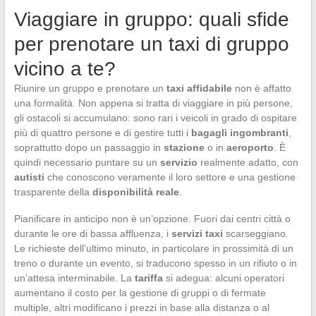
Viaggiare in gruppo: quali sfide
per prenotare un taxi di gruppo
vicino a te?
Riunire un gruppo e prenotare un
taxi affidabile
non è affatto
una formalità. Non appena si tratta di viaggiare in più persone,
gli ostacoli si accumulano: sono rari i veicoli in grado di ospitare
più di quattro persone e di gestire tutti i
bagagli ingombranti
,
soprattutto dopo un passaggio in
stazione
o in
aeroporto
. È
quindi necessario puntare su un
servizio
realmente adatto, con
autisti
che conoscono veramente il loro settore e una gestione
trasparente della
disponibilità reale
.
Pianificare in anticipo non è un’opzione. Fuori dai centri città o
durante le ore di bassa affluenza, i
servizi taxi
scarseggiano.
Le richieste dell’ultimo minuto, in particolare in prossimità di un
treno o durante un evento, si traducono spesso in un rifiuto o in
un’attesa interminabile. La
tariffa
si adegua: alcuni operatori
aumentano il costo per la gestione di gruppi o di fermate
multiple, altri modificano i prezzi in base alla distanza o al