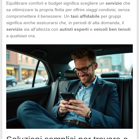
Equilibrare comfort e budget significa scegliere un
servizio
che
sa ottimizzare la propria flotta per offrire viaggi condivisi, senza
compromettere il benessere. Un
taxi affidabile
per gruppi
significa anche assicurarsi che, in periodi di alta domanda, il
servizio
sia all’altezza con
autisti esperti
e
veicoli ben tenuti
a qualsiasi ora.