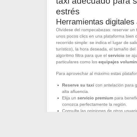
taxi adecuado para s
estrés
Herramientas digitales 
Olvídese del rompecabezas: reservar un t
unos pocos clics en una plataforma bien 
recorrido simple: se indica el lugar de sal
turístico), la hora deseada, el tamaño del 
algoritmo filtra para que el
servicio
se aju
particulares como los
equipajes volumi
Para aprovechar al máximo estas plataform
Reserve su taxi
con antelación para g
alta afluencia.
Elija un
servicio premium
para benefi
conozca perfectamente la región.
Consulte las opiniones de otros usuario
seleccionado.
El proceso sigue siendo claro: la tarifa se
presupuesto detallado. Organizar un
tran