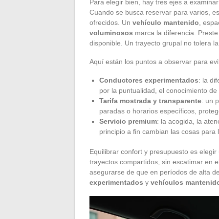
Para elegir bien, hay tres ejes a examinar 
Cuando se busca reservar para varios, es 
ofrecidos. Un
vehículo mantenido
, espa
voluminosos
marca la diferencia. Preste 
disponible. Un trayecto grupal no tolera l
Aquí están los puntos a observar para ev
Conductores experimentados
: la d
por la puntualidad, el conocimiento de 
Tarifa mostrada y transparente
: un 
paradas o horarios específicos, protege
Servicio premium
: la acogida, la ate
principio a fin cambian las cosas para 
Equilibrar confort y presupuesto es elegi
trayectos compartidos, sin escatimar en e
asegurarse de que en períodos de alta 
experimentados
y
vehículos mantenid