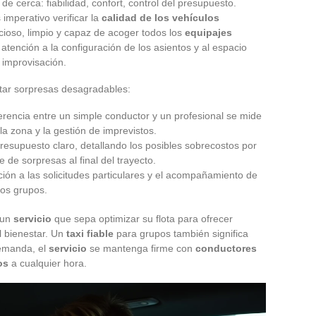
de cerca: fiabilidad, confort, control del presupuesto.
imperativo verificar la
calidad de los vehículos
cioso, limpio y capaz de acoger todos los
equipajes
atención a la configuración de los asientos y al espacio
a improvisación.
itar sorpresas desagradables:
iferencia entre un simple conductor y un profesional se mide
la zona y la gestión de imprevistos.
presupuesto claro, detallando los posibles sobrecostos por
 de sorpresas al final del trayecto.
nción a las solicitudes particulares y el acompañamiento de
los grupos.
r un
servicio
que sepa optimizar su flota para ofrecer
l bienestar. Un
taxi fiable
para grupos también significa
demanda, el
servicio
se mantenga firme con
conductores
os
a cualquier hora.