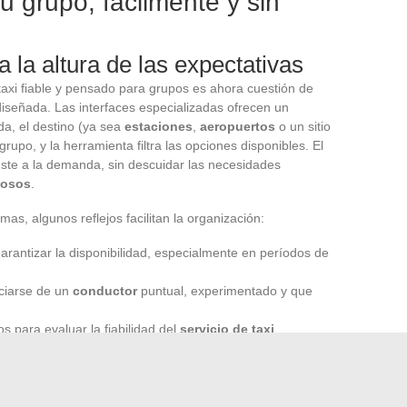
u grupo, fácilmente y sin
a la altura de las expectativas
axi fiable y pensado para grupos es ahora cuestión de
diseñada. Las interfaces especializadas ofrecen un
ida, el destino (ya sea
estaciones
,
aeropuertos
o un sitio
grupo, y la herramienta filtra las opciones disponibles. El
ste a la demanda, sin descuidar las necesidades
nosos
.
as, algunos reflejos facilitan la organización:
arantizar la disponibilidad, especialmente en períodos de
ciarse de un
conductor
puntual, experimentado y que
s para evaluar la fiabilidad del
servicio de taxi
 muestra antes de la validación, sin costos ocultos, con un
sporte
colectivo se vuelve simple, ya sea que el destino