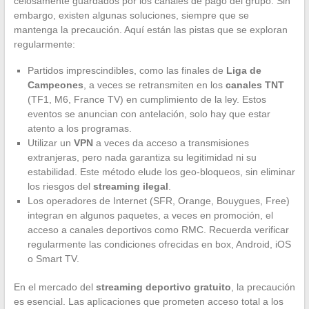
celosamente guardados por los canales de pago del grupo. Sin
embargo, existen algunas soluciones, siempre que se
mantenga la precaución. Aquí están las pistas que se exploran
regularmente:
Partidos imprescindibles, como las finales de
Liga de
Campeones
, a veces se retransmiten en los
canales TNT
(TF1, M6, France TV) en cumplimiento de la ley. Estos
eventos se anuncian con antelación, solo hay que estar
atento a los programas.
Utilizar un
VPN
a veces da acceso a transmisiones
extranjeras, pero nada garantiza su legitimidad ni su
estabilidad. Este método elude los geo-bloqueos, sin eliminar
los riesgos del
streaming ilegal
.
Los operadores de Internet (SFR, Orange, Bouygues, Free)
integran en algunos paquetes, a veces en promoción, el
acceso a canales deportivos como RMC. Recuerda verificar
regularmente las condiciones ofrecidas en box, Android, iOS
o Smart TV.
En el mercado del
streaming deportivo gratuito
, la precaución
es esencial. Las aplicaciones que prometen acceso total a los