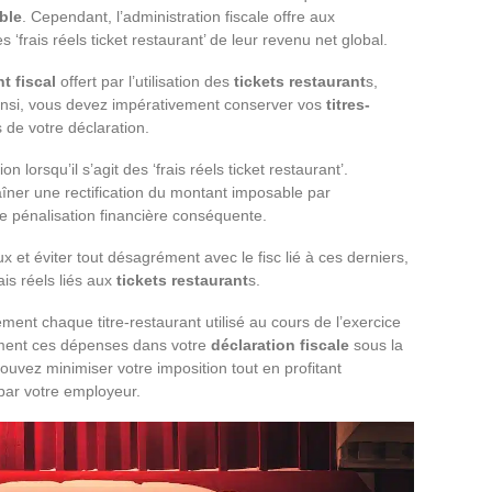
ble
. Cependant, l’administration fiscale offre aux
s ‘frais réels ticket restaurant’ de leur revenu net global.
t fiscal
offert par l’utilisation des
tickets restaurant
s,
 Ainsi, vous devez impérativement conserver vos
titres-
s de votre déclaration.
on lorsqu’il s’agit des ‘frais réels ticket restaurant’.
raîner une rectification du montant imposable par
e pénalisation financière conséquente.
x et éviter tout désagrément avec le fisc lié à ces derniers,
ais réels liés aux
tickets restaurant
s.
ent chaque titre-restaurant utilisé au cours de l’exercice
lement ces dépenses dans votre
déclaration fiscale
sous la
 pouvez minimiser votre imposition tout en profitant
 par votre employeur.