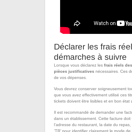
Déclarer les frais rée
démarches à suivre
Lorsque vous déclarez les
frais réels de
pièces justificatives
nécessaires. Ces do
de vos dépenses.
Vous devrez conserver soigneusement t
que vous avez effectivement utilisé ces ti
tickets doivent être lisibles et en bon état 
Il est recommandé de demander une facture
dans un établissement. Cette facture doit 
l’adresse du restaurant, la date du repas, 
‘TR’ pour identifier clairement le mode de 