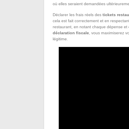
où elles seraient demandées ultérieurement
Déclarer les frais réels des
tickets resta
cela est fait correctement et en respectant
restaurant, en notant chaque dépense et e
déclaration fiscale
, vous maximiserez vo
légitime.