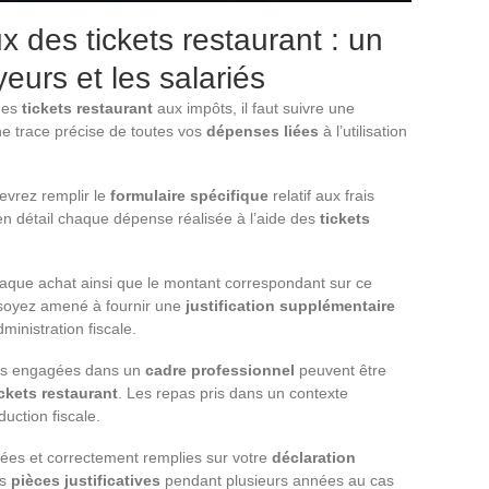
 des tickets restaurant : un
eurs et les salariés
 des
tickets restaurant
aux impôts, il faut suivre une
e trace précise de toutes vos
dépenses liées
à l’utilisation
evrez remplir le
formulaire spécifique
relatif aux frais
en détail chaque dépense réalisée à l’aide des
tickets
chaque achat ainsi que le montant correspondant sur ce
s soyez amené à fournir une
justification supplémentaire
ministration fiscale.
ses engagées dans un
cadre professionnel
peuvent être
ickets restaurant
. Les repas pris dans un contexte
uction fiscale.
lées et correctement remplies sur votre
déclaration
os
pièces justificatives
pendant plusieurs années au cas