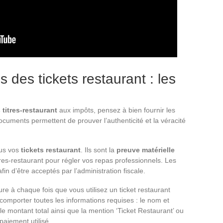
ls des tickets restaurant : les
s titres-restaurant
aux impôts, pensez à bien fournir les
cuments permettent de prouver l’authenticité et la véracité
ous vos
tickets restaurant
. Ils sont la
preuve matérielle
tres-restaurant pour régler vos repas professionnels. Les
afin d’être acceptés par l’administration fiscale.
 à chaque fois que vous utilisez un ticket restaurant
comporter toutes les informations requises : le nom et
le montant total ainsi que la mention ‘Ticket Restaurant’ ou
paiement utilisé.