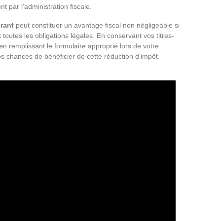
 par l’administration fiscale.
urant
peut constituer un avantage fiscal non négligeable si
 toutes les obligations légales. En conservant vos titres-
n remplissant le formulaire approprié lors de votre
s chances de bénéficier de cette réduction d’impôt